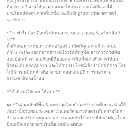
คุณรู้หรือไม่ว่าน้ำมันหอมระเหยลาเวนเดอร์ไม่ได้มีแค่กลิ่นหอม
ที่สวยงาม? งานวิจัยล่าสุดแสดงให้เห็นว่าดอกไม้สีม่วงนี้มี
ประโยชน์ต่อสุขภาพที่น่าทึ่งและมีหลักฐานทางวิทยาศาสตร์
รองรับ!
✨
**
✨
ทำไมต้องเลือกน้ำมันหอมระเหยลาเวนเดอร์ออร์แกนิค?
✨
**
น้ำมันหอมระเหยลาเวนเดอร์ออร์แกนิคมีคุณภาพดีกว่าแบบ
ทั่วไป เพราะปลอดจากสารเคมีกำจัดศัตรูพืช สารกำจัดวัชพืช
และปุ่ยเคมี ความบริสุทธิ์ที่ปลอดสารพิษนี้หมายถึงการใช้บน
ผิวหนังที่ปลอดภัยกว่า และได้รับประโยชน์เชิงบำบัดที่ดีกว่า โดย
ไม่มีสารเคมีตกค้างที่อาจรบกวนคุณสมบัติการรักษาตาม
ธรรมชาติของน้ำมัน
**สิ่งที่งานวิจัยเผยให้เห็น:**
💤
**นอนหลับดีขึ้น & ลดความวิตกกังวล**: การศึกษาแสดงให้
เห็นว่าน้ำมันหอมระเหยลาเวนเดอร์สามารถลดระดับความวิตก
กังวลและปรับปรุงคุณภาพการนอนหลับได้อย่างมีนัยสำคัญ โดย
มีผลเทียบเท่ายาตามใบสั่งแพทย์บางชนิด