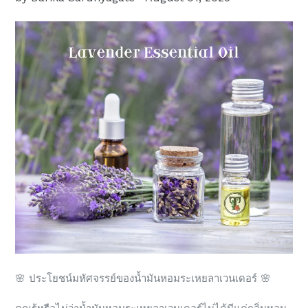
🌸
ประโยชน์มหัศจรรย์ของน้ำมันหอมระเหยลาเวนเดอร์
🌸