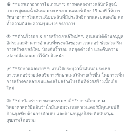
🧠
**บรรเทาอาการไมเกรน**: การทดลองทางคลินิกพิสูจน์
ว่าการสูดดมน้ำมันหอมระเหยลาเวนเดอร์เพียง 15 นาที ให้การ
รักษาอาการไมเกรนเฉียบพลันที่มีประสิทธิภาพและปลอดภัย ลด
ทั้งความถี่และความรุนแรงของอาการ
🌟
**ต้านริ้วรอย & การสร้างเซลล์ใหม่**: คุณสมบัติต้านอนุมูล
อิสระและต้านการอักเสบที่ทรงพลังของลาเวนเดอร์ ช่วยส่งเสริม
การสร้างเซลล์ใหม่ ป้องกันริ้วรอย ลดจุดด่างดำ และคืนความ
เปล่งปลั่งอ่อนเยาว์ให้กับผิวหนัง
🩹
**รักษาแผลหาย**: งานวิจัยระบุว่าน้ำมันหอมระเหย
ลาเวนเดอร์ช่วยส่งเสริมการรักษาแผลให้หายเร็วขึ้น โดยการเพิ่ม
การสร้างคอลลาเจนและเสริมสร้างโปรตีนที่ช่วยสร้างเนื้อเยื่อ
ใหม่
🦠
**ปกป้องร่างกายตามธรรมชาติ**: การศึกษาทาง
วิทยาศาสตร์ยืนยันว่าน้ำมันหอมระเหยลาเวนเดอร์มีคุณสมบัติ
ต้านจุลชีพ ต้านการอักเสบ และต้านอนุมูลอิสระที่สนับสนุน
สุขภาพโดยรวม