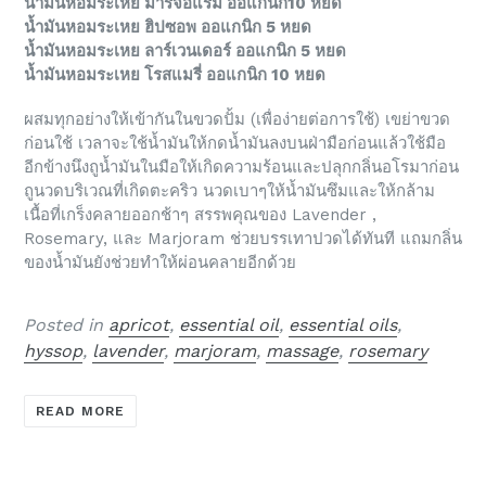
น้ำมันหอมระเหย มาร์จอแรม ออแกนิก10 หยด
น้ำมันหอมระเหย ฮิปซอพ ออแกนิก 5 หยด
น้ำมันหอมระเหย ลาร์เวนเดอร์ ออแกนิก 5 หยด
น้ำมันหอมระเหย โรสแมรี่ ออแกนิก 10 หยด
ผสมทุกอย่างให้เข้ากันในขวดปั้ม (เพื่อง่ายต่อการใช้) เขย่าขวด
ก่อนใช้ เวลาจะใช้น้ำมันให้กดน้ำมันลงบนฝ่ามือก่อนแล้วใช้มือ
อีกข้างนึงถูน้ำมันในมือให้เกิดความร้อนและปลุกกลิ่นอโรมาก่อน
ถูนวดบริเวณที่เกิดตะคริว นวดเบาๆให้น้ำมันซึมและให้กล้าม
เนื้อที่เกร็งคลายออกช้าๆ สรรพคุณของ Lavender ,
Rosemary, และ Marjoram ช่วยบรรเทาปวดได้ทันที แถมกลิ่น
ของน้ำมันยังช่วยทำให้ผ่อนคลายอีกด้วย
Posted in
apricot
,
essential oil
,
essential oils
,
hyssop
,
lavender
,
marjoram
,
massage
,
rosemary
READ MORE