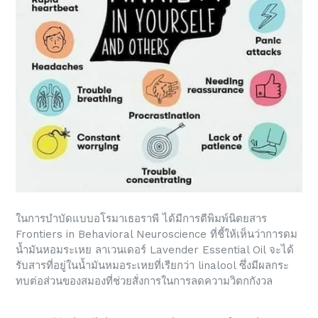
ในการบำบัดแบบอโรมาเธอราพี ได้มีการตีพิมพ์นิตยสาร
Frontiers in Behavioral Neuroscience ที่ชี้ให้เห็นว่าการดม
น้ำมันหอมระเหย ลาเวนเดอร์ Lavender Essential Oil จะได้
รับสารที่อยู่ในน้ำมันหมอระเหยที่เรียกว่า linalool ซึ่งมีผลกระ
ทบต่อส่วนของสมองที่ช่วยสั่งการในการลดความวิตกกังวล