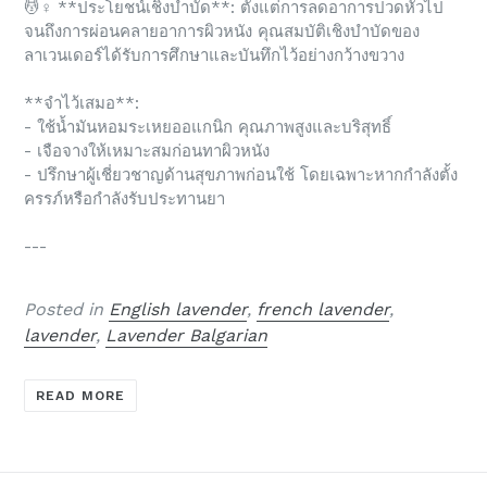
💆♀️
**ประโยชน์เชิงบำบัด**: ตั้งแต่การลดอาการปวดหัวไป
จนถึงการผ่อนคลายอาการผิวหนัง คุณสมบัติเชิงบำบัดของ
ลาเวนเดอร์ได้รับการศึกษาและบันทึกไว้อย่างกว้างขวาง
**จำไว้เสมอ**:
- ใช้น้ำมันหอมระเหยออแกนิก คุณภาพสูงและบริสุทธิ์
- เจือจางให้เหมาะสมก่อนทาผิวหนัง
- ปรึกษาผู้เชี่ยวชาญด้านสุขภาพก่อนใช้ โดยเฉพาะหากกำลังตั้ง
ครรภ์หรือกำลังรับประทานยา
---
Posted in
English lavender
,
french lavender
,
lavender
,
Lavender Balgarian
READ MORE