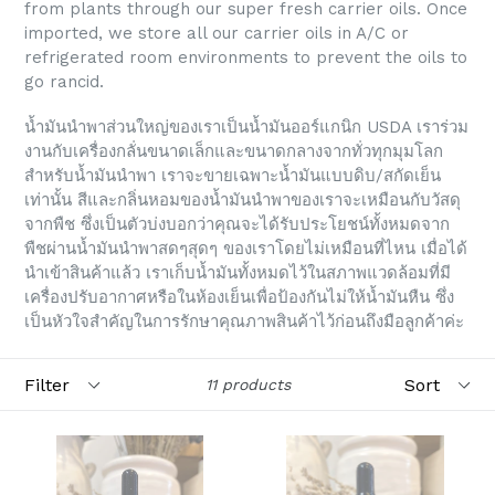
from plants through our super fresh carrier oils. Once
imported, we store all our carrier oils in A/C or
refrigerated room environments to prevent the oils to
go rancid.
น้ำมันนำพาส่วนใหญ่ของเราเป็นน้ำมันออร์แกนิก USDA เราร่วม
งานกับเครื่องกลั่นขนาดเล็กและขนาดกลางจากทั่วทุกมุมโลก
สำหรับน้ำมันนำพา เราจะขายเฉพาะน้ำมันแบบดิบ/สกัดเย็น
เท่านั้น สีและกลิ่นหอมของน้ำมันนำพาของเราจะเหมือนกับวัสดุ
จากพืช ซึ่งเป็นตัวบ่งบอกว่าคุณจะได้รับประโยชน์ทั้งหมดจาก
พืชผ่านน้ำมันนำพาสดๆสุดๆ ของเราโดยไม่เหมือนที่ไหน เมื่อได้
นำเข้าสินค้าแล้ว เราเก็บน้ำมันทั้งหมดไว้ในสภาพแวดล้อมที่มี
เครื่องปรับอากาศหรือในห้องเย็นเพื่อป้องกันไม่ให้น้ำมันหืน ซึ่ง
เป็นหัวใจสำคัญในการรักษาคุณภาพสินค้าไว้ก่อนถึงมือลูกค้าค่ะ
Filter
Sort
11 products