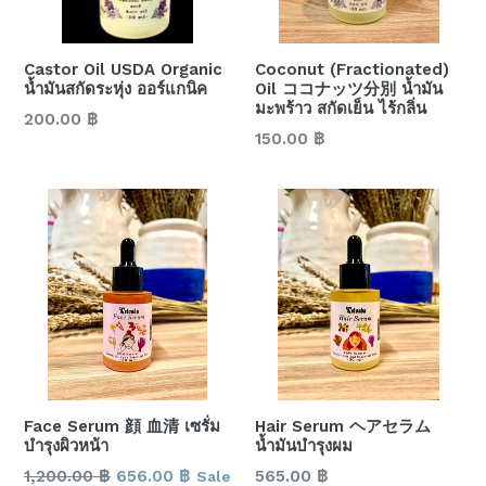
Castor Oil USDA Organic
Coconut (Fractionated)
น้ำมันสกัดระหุ่ง ออร์แกนิค
Oil ココナッツ分別 น้ำมัน
มะพร้าว สกัดเย็น ไร้กลิ่น
Regular
200.00 ฿
Regular
150.00 ฿
price
price
Face Serum 顔 血清 เซรั่ม
Hair Serum ヘアセラム
บำรุงผิวหน้า
น้ำมันบำรุงผม
Regular
Regular
1,200.00 ฿
656.00 ฿
565.00 ฿
Sale