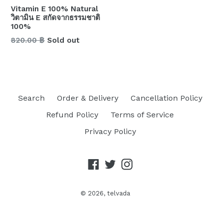
Vitamin E 100% Natural
วิตามิน E สกัดจากธรรมชาติ
100%
Regular
820.00 ฿
Sold out
price
Search
Order & Delivery
Cancellation Policy
Refund Policy
Terms of Service
Privacy Policy
Facebook
Twitter
Instagram
© 2026,
telvada