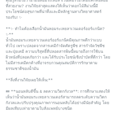
คุณรู้หรือไม่ว่าน้ำมันหอมระเหยลาเวนเดอร์ไม่ได้มีแค่กลิ่นหอม
ที่สวยงาม? งานวิจัยล่าสุดแสดงให้เห็นว่าดอกไม้สีม่วงนี้มี
ประโยชน์ต่อสุขภาพที่น่าทึ่งและมีหลักฐานทางวิทยาศาสตร์
รองรับ!
✨
**
✨
ทำไมต้องเลือกน้ำมันหอมระเหยลาเวนเดอร์ออร์แกนิค?
✨
**
น้ำมันหอมระเหยลาเวนเดอร์ออร์แกนิคมีคุณภาพดีกว่าแบบ
ทั่วไป เพราะปลอดจากสารเคมีกำจัดศัตรูพืช สารกำจัดวัชพืช
และปุ่ยเคมี ความบริสุทธิ์ที่ปลอดสารพิษนี้หมายถึงการใช้บน
ผิวหนังที่ปลอดภัยกว่า และได้รับประโยชน์เชิงบำบัดที่ดีกว่า โดย
ไม่มีสารเคมีตกค้างที่อาจรบกวนคุณสมบัติการรักษาตาม
ธรรมชาติของน้ำมัน
**สิ่งที่งานวิจัยเผยให้เห็น:**
💤
**นอนหลับดีขึ้น & ลดความวิตกกังวล**: การศึกษาแสดงให้
เห็นว่าน้ำมันหอมระเหยลาเวนเดอร์สามารถลดระดับความวิตก
กังวลและปรับปรุงคุณภาพการนอนหลับได้อย่างมีนัยสำคัญ โดย
มีผลเทียบเท่ายาตามใบสั่งแพทย์บางชนิด