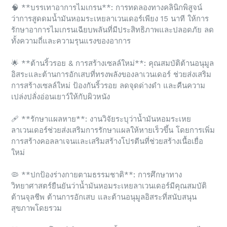
🧠
**บรรเทาอาการไมเกรน**: การทดลองทางคลินิกพิสูจน์
ว่าการสูดดมน้ำมันหอมระเหยลาเวนเดอร์เพียง 15 นาที ให้การ
รักษาอาการไมเกรนเฉียบพลันที่มีประสิทธิภาพและปลอดภัย ลด
ทั้งความถี่และความรุนแรงของอาการ
🌟
**ต้านริ้วรอย & การสร้างเซลล์ใหม่**: คุณสมบัติต้านอนุมูล
อิสระและต้านการอักเสบที่ทรงพลังของลาเวนเดอร์ ช่วยส่งเสริม
การสร้างเซลล์ใหม่ ป้องกันริ้วรอย ลดจุดด่างดำ และคืนความ
เปล่งปลั่งอ่อนเยาว์ให้กับผิวหนัง
🩹
**รักษาแผลหาย**: งานวิจัยระบุว่าน้ำมันหอมระเหย
ลาเวนเดอร์ช่วยส่งเสริมการรักษาแผลให้หายเร็วขึ้น โดยการเพิ่ม
การสร้างคอลลาเจนและเสริมสร้างโปรตีนที่ช่วยสร้างเนื้อเยื่อ
ใหม่
🦠
**ปกป้องร่างกายตามธรรมชาติ**: การศึกษาทาง
วิทยาศาสตร์ยืนยันว่าน้ำมันหอมระเหยลาเวนเดอร์มีคุณสมบัติ
ต้านจุลชีพ ต้านการอักเสบ และต้านอนุมูลอิสระที่สนับสนุน
สุขภาพโดยรวม