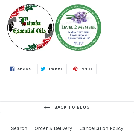
SHARE
TWEET
PIN
SHARE
TWEET
PIN IT
ON
ON
ON
FACEBOOK
TWITTER
PINTEREST
BACK TO BLOG
Search
Order & Delivery
Cancellation Policy