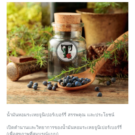
น้ำมันหอมระเหยจูนิเปอร์เบอร์รี่ สรรพคุณ และประโยชน์
เปิดตำนานและวิทยาการของน้ำมันหอมระเหยจูนิเปอร์เบอร์รี่
(เพื่อสุขภาพที่สมบูรณ์แบบ)