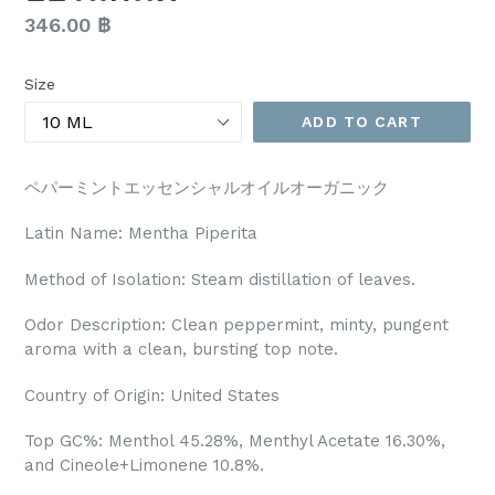
Regular
346.00 ฿
price
Size
ADD TO CART
ペパーミントエッセンシャルオイルオーガニック
Latin Name: Mentha Piperita
Method of Isolation: Steam distillation of leaves.
Odor Description: Clean peppermint, minty, pungent
aroma with a clean, bursting top note.
Country of Origin: United States
Top GC%: Menthol 45.28%, Menthyl Acetate 16.30%,
and Cineole+Limonene 10.8%.