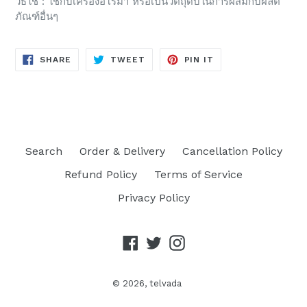
วิธีใช้ : ใช้กับเครื่องอโรม่า หรือเป็นวัตถุดิบในการผสมกับผลิต
ภัณฑ์อื่นๆ
SHARE
TWEET
PIN
SHARE
TWEET
PIN IT
ON
ON
ON
FACEBOOK
TWITTER
PINTEREST
Search
Order & Delivery
Cancellation Policy
Refund Policy
Terms of Service
Privacy Policy
Facebook
Twitter
Instagram
© 2026,
telvada