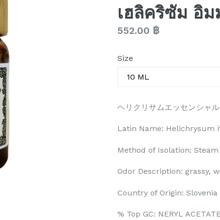
เฮลิคริซัม อิ
Regular
552.00 ฿
price
Size
ヘリクリサムエッセンシャル
Latin Name: Helichrysum i
Method of Isolation: Steam 
Odor Description: grassy, w
Country of Origin: Slovenia
% Top GC: NERYL ACETA