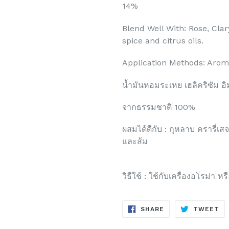
14%
Blend Well With: Rose, Cla
spice and citrus oils.
Application Methods: Aro
น้ำมันหอมระเหย เฮลิคริซัม อ
จากธรรมชาติ 100%
ผสมได้ดีกับ : กุหลาบ ครารี่เ
และส้ม
วิธีใช้ : ใช้กับเครื่องอโรม่า 
SHARE
TW
SHARE
TWEET
ON
ON
FACEBOOK
TW