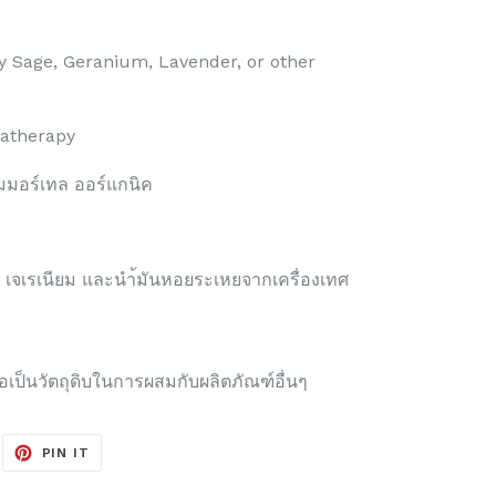
ry Sage, Geranium, Lavender, or other
matherapy
ิมมอร์เทล ออร์แกนิค
สจ เจเรเนียม และนำ้มันหอยระเหยจากเครื่องเทศ
หรือเป็นวัตถุดิบในการผสมกับผลิตภัณฑ์อื่นๆ
EET
PIN
PIN IT
ON
ITTER
PINTEREST