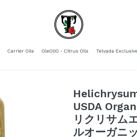
Carrier Oils
OleOliO - Citrus Oils
Telvada Exclusiv
Helichrysum
USDA Organi
リクリサム
ルオーガニック 