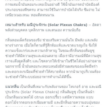
การผสมน้ำมันหอมระเหยเป็นอย่างดี ใช้น้ำมันเกรดบำบัดมีองค์
ประกอบของพืขครบ สามารถใช้ในการบำบัดได้จริง ซึมง่าย ไม่
เหนียวเนอะหนะ หอมติดทนนาน
เหมาะสำหรับ มณีปุระจักระ (Solar Plexus Chakra)
– อัตตา
พลังส่วนบุคคล บุคลิกภาพ และตนเอง ความนับถือ
กลิ่นหอมเผ็ดร้อนของขิง ช่วยเสริมความมั่นใจ มีพลัง และพลัง
ทางร่างกาย เมื่อใดก็ตามที่รู้สึกท้อแท้และขาดแรงจูงใจ ขิงให้
ความแข็งแกร่งและความกล้าหาญ ในขณะที่กลิ่นของส้มยูซุ
ช่วยทำให้มีความสุขและผ่อนคลาย เมื่อเรามีอารมณ์ที่มีความสุข
เราจะดึงดูดสิ่งดีๆ และโชคลาภให้เข้ามาในชีวิตได้อย่างง่ายดาย
นอกจากนี้ น้ำมันหอมระเหยเบลนยังมีส่วนผสมของเมล็ดยี่หร่า
และดอกเจเรเนียมที่ช่วยทำให้สบายท้อง หากนำมาถูบริเวณท้อง
จะช่วยทำให้ระบบย่อยอาหารทำงานได้ดีขึ้น
แนวกลิ่น
เป็นกลิ่นที่เหมาะกับพลังงานของ ไทเกอร์ อาย และมณี
ปุระจักระ (Solar Plexus Chakra) กลิ่นส้มยูซุ เป็นกลิ่นนำ
เป็นกลิ่นแนวผลไม้ citrus ออกเปรี้ยว แต่มีความหอม แบบ
ดอกไม้จากดอกเจเรเนียมตามมี และมีกลิ่นอายความอบอุ่นของ