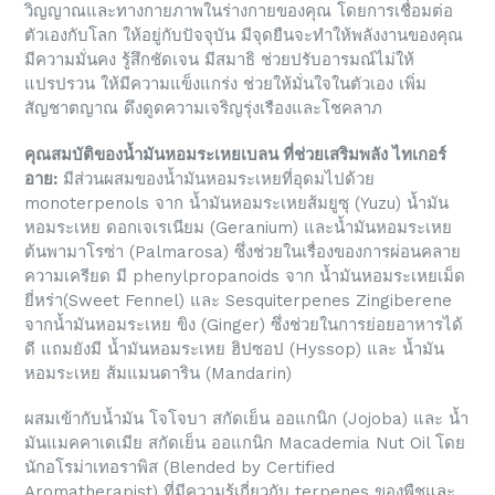
วิญญาณและทางกายภาพในร่างกายของคุณ โดยการเชื่อมต่อ
ตัวเองกับโลก ให้อยู่กับปัจจุบัน มีจุดยืนจะทำให้พลังงานของคุณ
มีความมั่นคง รู้สึกชัดเจน มีสมาธิ ช่วยปรับอารมณ์ไม่ให้
แปรปรวน ให้มีความแข็งแกร่ง ช่วยให้มั่นใจในตัวเอง เพิ่ม
สัญชาตญาณ ดึงดูดความเจริญรุ่งเรืองและโชคลาภ
คุณสมบัติของน้ำมันหอมระเหยเบลน ที่ช่วยเสริมพลัง ไทเกอร์
อาย:
มีส่วนผสมของน้ำมันหอมระเหยที่อุดมไปด้วย
monoterpenols จาก น้ำมันหอมระเหยส้มยูซุ (Yuzu) น้ำมัน
หอมระเหย ดอกเจเรเนียม (Geranium) และน้ำมันหอมระเหย
ต้นพามาโรซ่า (Palmarosa) ซึ่งช่วยในเรื่องของการผ่อนคลาย
ความเครียด มี phenylpropanoids จาก น้ำมันหอมระเหยเม็ด
ยี่หร่า(Sweet Fennel) และ Sesquiterpenes Zingiberene
จากน้ำมันหอมระเหย ขิง (Ginger) ซึ่งช่วยในการย่อยอาหารได้
ดี แถมยังมี น้ำมันหอมระเหย ฮิปซอป (Hyssop) และ น้ำมัน
หอมระเหย ส้มแมนดาริน (Mandarin)
ผสมเข้ากับน้ำมัน โจโจบา สกัดเย็น ออแกนิก (Jojoba) และ น้ำ
มันแมคคาเดเมีย สกัดเย็น ออแกนิก Macademia Nut Oil โดย
นักอโรม่าเทอราพิส (Blended by Certified
Aromatherapist) ที่มีความรู้เกี่ยวกับ terpenes ของพืชและ