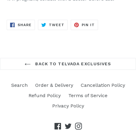
SHARE
TWEET
PIN
SHARE
TWEET
PIN IT
ON
ON
ON
FACEBOOK
TWITTER
PINTEREST
BACK TO TELVADA EXCLUSIVES
Search
Order & Delivery
Cancellation Policy
Refund Policy
Terms of Service
Privacy Policy
Facebook
Twitter
Instagram