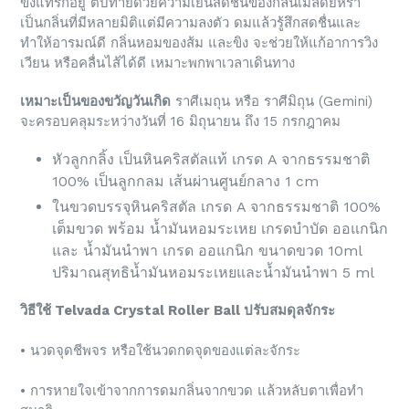
ขิงแทรกอยู่ ตบท้ายด้วยความเย็นสดชื่นของกลิ่นเมล็ดยี่หร่า
เป็นกลิ่นที่มีหลายมิติแต่มีความลงตัว ดมแล้วรู้สึกสดชื่นและ
ทำให้อารมณ์ดี กลิ่นหอมของส้ม และขิง จะช่วยให้แก้อาการวิง
เวียน หรือคลื่นไส้ได้ดี เหมาะพกพาเวลาเดินทาง
เหมาะเป็นของขวัญวันเกิด
ราศีเมถุน หรือ ราศีมิถุน (Gemini)
จะครอบคลุมระหว่างวันที่ 16 มิถุนายน ถึง 15 กรกฎาคม
หัวลูกกลิ้ง เป็นหินคริสตัลแท้ เกรด A จากธรรมชาติ
100% เป็นลูกกลม เส้นผ่านศูนย์กลาง 1 cm
ในขวดบรรจุหินคริสตัล เกรด A จากธรรมชาติ 100%
เต็มขวด พร้อม น้ำมันหอมระเหย เกรดบำบัด ออแกนิก
และ น้ำมันนำพา เกรด ออแกนิก ขนาดขวด 10ml
ปริมาณสุทธิน้ำมันหอมระเหยและน้ำมันนำพา 5 ml
วิธีใช้ Telvada Crystal Roller Ball ปรับสมดุลจักระ
• นวดจุดชีพจร หรือใช้นวดกดจุดของแต่ละจักระ
• การหายใจเข้าจากการดมกลิ่นจากขวด แล้วหลับตาเพื่อทำ