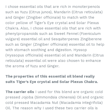
I chose essential oils that are rich in monoterpenols
such as Yuzu (Citrus junos), Mandarin (Citrus reticulata)
and Ginger (Zingiber officinale) to match with the
color yellow of Tiger’s Eye crystal and Solar Plexus
Chakra. Also, I chose essential oils that are rich with
phenylpropanoids such as Sweet Fennel (Foeniculum
vulgare) essential oil and Sesquiterpenes Zingiberene
such as Ginger (Zingiber officinale) essential oil to help
with stomach soothing and digestion. Hyssop
(Hyssopus officinalis) essential oil and Mandarin (Citrus
reticulata) essential oil were also chosen to enhance
the aroma of Yuzu and Ginger.
The properties of this essential oil blend really
suits Tiger’s Eye crystal and Solar Plexus Chakra.
The carrier oils
I used for this blend are organic cold
pressed Jojoba (Simmondsia chinensis) Oil and organic
cold pressed Macadamia Nut (Macadamia integrifolia)
Oil. The reason why I used these two carrier oils is