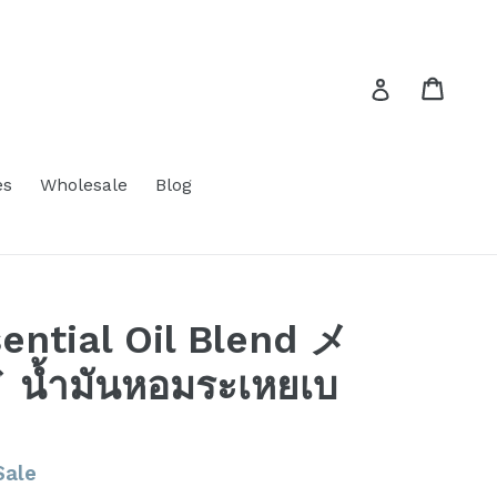
Cart
Cart
Log in
es
Wholesale
Blog
ntial Oil Blend メ
ำมันหอมระเหยเบ
Sale