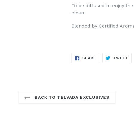
To be diffused to enjoy th
clean.
Blended by Certified Arom
SHARE
TW
SHARE
TWEET
ON
ON
FACEBOOK
TW
BACK TO TELVADA EXCLUSIVES