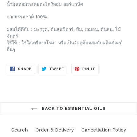
น้ำมันหอมระเหยตะไคร้หอม ออร์แกนิค
จากธรรมชาติ 100%
ผสมได้ดีกับ : มะกรูด, ต้นสนซีดาร์, ส้ม, เลมอน, ต้นสน, ไม้
จันทร์
วิธีใช้ : ใช้ใส่เครื่องอโรม่า หรือเป็นวัตถุดิบผสมกับผลิตภัณฑ์
อื่นๆ
SHARE
TWEET
PIN
SHARE
TWEET
PIN IT
ON
ON
ON
FACEBOOK
TWITTER
PINTEREST
BACK TO ESSENTIAL OILS
Search
Order & Delivery
Cancellation Policy