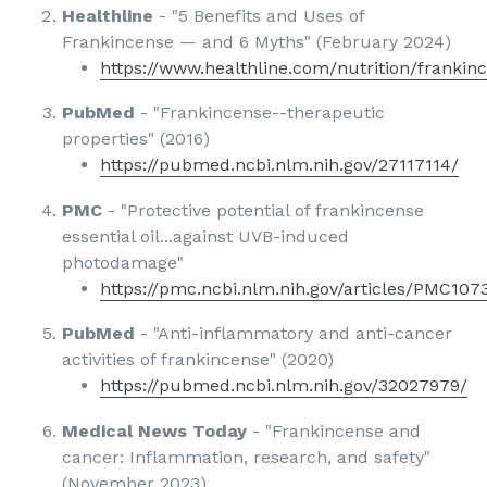
Healthline
- "5 Benefits and Uses of
Frankincense — and 6 Myths" (February 2024)
https://www.healthline.com/nutrition/frankin
PubMed
- "Frankincense--therapeutic
properties" (2016)
https://pubmed.ncbi.nlm.nih.gov/27117114/
PMC
- "Protective potential of frankincense
essential oil...against UVB-induced
photodamage"
https://pmc.ncbi.nlm.nih.gov/articles/PMC107
PubMed
- "Anti-inflammatory and anti-cancer
activities of frankincense" (2020)
https://pubmed.ncbi.nlm.nih.gov/32027979/
Medical News Today
- "Frankincense and
cancer: Inflammation, research, and safety"
(November 2023)