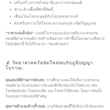
เสริมสร้างการทำสมาธิและการสวดมนต์
ชำระล้างพื้นที่ศักดิ์สิทธิ์
เชื่อมโยงโลกมนุษย์กับโลกแห่งสวรรค์
ส่งเสริมความใสใสและความสงบทางจิตวิญญาณ
"ราชาแห่งน้ำมัน"
: แพทย์โบราณและนักบวชถือว่าแฟรงเกน
เซนส์มีค่ามากจนมีการสร้างเส้นทางการค้าขึ้นโดยเฉพาะเพื่อยาง
ไม้อันมีค่านี้ จึงได้รับฉายา "ทองคำเหลว"
🔬 วิทยาศาสตร์สมัยใหม่พบกับภูมิปญญา
โบราณ:
คุณสมบัติต้านการอักเสบ
: การศึกษาแสดงให้เห็นว่าแฟรงเกน
เซนส์สามารถช่วยลดการอักเสบที่เกี่ยวข้องกับโรคต่างๆ เช่น
โรคข้ออักเสบ โรคหอบหืด และโรคลำไส้อักเสบ โดยการยับยั้ง
โมเลกุลการอักเสบที่สำคัญ
สุขภาพผิวและต้านริ้วรอย
: งานวิจัยล่าสุดชี้ให้เห็นว่าน้ำมันแฟรง