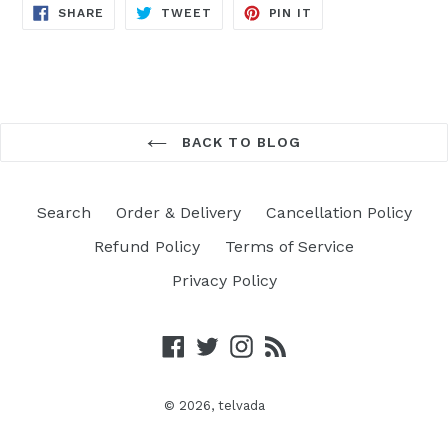
SHARE
TWEET
PIN
SHARE
TWEET
PIN IT
ON
ON
ON
FACEBOOK
TWITTER
PINTEREST
BACK TO BLOG
Search
Order & Delivery
Cancellation Policy
Refund Policy
Terms of Service
Privacy Policy
Facebook
Twitter
Instagram
RSS
© 2026,
telvada