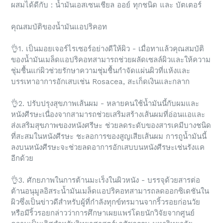
ผสมได้ดีกับ : น้ำมันเอสเซนเชียล ออย์ ทุกชนิด และ บัตเตอร์
คุณสมบัติของน้ำมันแอปริคอท
👌1. เป็นมอยเจอร์ไรเซอร์อย่างดีให้ผิว - เมื่อทาแล้วคุณสมบัติ
ของน้ำมันเมล็ดแอปริคอทสามารถช่วยผลัดเซลล์ผิวและให้ความ
ชุ่มชื้นแก่ผิวช่วยรักษาความชุ่มชื้นกำจัดแผ่นผิวที่แห้งและ
บรรเทาอาการอักเสบเช่น Rosacea, สะเก็ดเงินและกลาก
👌2. ปรับปรุงสุขภาพเส้นผม - หลายคนใช้น้ำมันนี้กับผมและ
หนังศีรษะเนื่องจากสามารถช่วยเสริมสร้างเส้นผมที่อ่อนแอและ
ส่งเสริมสุขภาพของหนังศรีษะ ช่วยลดระดับของสารเคมีบางชนิด
ที่สะสมในหนังศีรษะ ชะลอการของสูญเสียเส้นผม การถูน้ำมันนี้
ลงบนหนังศีรษะจะช่วยลดอาการอักเสบบนหนังศีรษะเช่นรังแค
อีกด้วย
👌3. ศักยภาพในการต้านมะเร็งในผิวหนัง - บรรจุด้วยสารต่อ
ต้านอนุมูลอิสระน้ำมันเมล็ดแอปริคอทสามารถลดออกซิเดชันใน
ผิวซึ่งเป็นข่าวดีสำหรับผู้ที่กำลังทุกข์ทรมานจากริ้วรอยก่อนวัย
หรือมีริ้วรอยกล่าวว่าการศึกษาเผยแพร่โดยนักวิจัยจากศูนย์