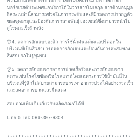
ความเป็นเลิศสำหรับวิทยาศาสตร์เภสัชกรรม มหาวิทยาลัย
นอร์ธเวสต์ประเทศแอฟริกาใต้ในวารสารโมเลกุล สารต้านอนุมูล
อิสระเหล่านี้สามารถช่วยในการกระชับและสีผิวลดการปรากฏตัว
ของจุดอายุและป้องกันการกลายพันธุ์ของเซลล์ซึ่งสามารถนำไป
สู่โรคมะเร็งผิวหนัง
👌4. ลดการอักเสบของสิว การใช้น้ำมันเมล็ดแอปริคอทใน
บริเวณที่เป็นสิวสามารถลดการอักเสบและป้องกันการสะสมของ
สิ่งสกปรกในรูขุมขน
👌5. ลดการอักเสบจากอาการปวดเรื้อรังและการอักเสบจาก
สภาพเช่นโรคไขข้อหรือโรคเกาต์โดยเฉพาะการใช้น้ำมันนี้ใน
บริเวณที่รู้สึกไม่สบายสามารถบรรเทาอาการปวดได้อย่างรวดเร็ว
และลดอาการบวมและผื่นแดง
สอบถามเพิ่มเติมเกี่ยวกับผลิตภัณฑ์ได้ที่
Line & Tel: 086-397-8304
********************************************