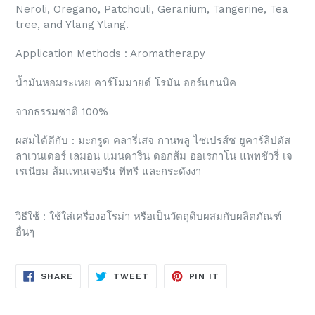
Neroli, Oregano, Patchouli, Geranium, Tangerine, Tea
tree, and Ylang Ylang.
Application Methods : Aromatherapy
น้ำมันหอมระเหย คาร์โมมายด์ โรมัน ออร์แกนนิค
จากธรรมชาติ 100%
ผสมได้ดีกับ : มะกรูด คลารี่เสจ กานพลู ไซเปรส์ซ ยูคาร์ลิปตัส
ลาเวนเดอร์ เลมอน แมนดาริน ดอกส้ม ออเรกาโน แพทชัวรี่ เจ
เรเนียม ส้มแทนเจอรีน ทีทรี และกระดังงา
วิธีใช้ : ใช้ใส่เครื่องอโรม่า หรือเป็นวัตถุดิบผสมกับผลิตภัณฑ์
อื่นๆ
SHARE
TWEET
PIN
SHARE
TWEET
PIN IT
ON
ON
ON
FACEBOOK
TWITTER
PINTEREST